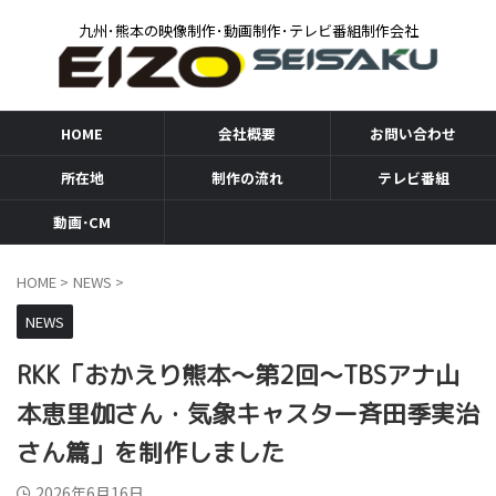
九州･熊本の映像制作･動画制作･テレビ番組制作会社
HOME
会社概要
お問い合わせ
所在地
制作の流れ
テレビ番組
動画･CM
HOME
>
NEWS
>
NEWS
RKK「おかえり熊本〜第2回〜TBSアナ山
本恵里伽さん・気象キャスター斉田季実治
さん篇」を制作しました
2026年6月16日